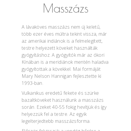
Masszázs
A lávaköves masszázs nem új keletű,
több ezer éves múltra tekint vissza, már
az amerikai indiánok is a felmelegített,
testre helyezett köveket használták
gyógyításhoz. A gyógyítók már az ókori
Kínában is a meridiánok mentén haladva
gyógyítottak a kövekkel. Mai formáját
Mary Nelson Hannigan fejlesztette ki
1993-ban.
Vulkanikus eredetű fekete és szürke
bazaltköveket használunk a masszázs
során. Ezeket 40-55 fokig hevítjük és így
helyezzük fel a testre. Az egyik
legelterjedtebb masszázsforma.
Először felvisszük a vendég bőrére a