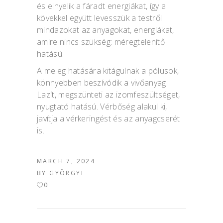
és elnyelik a fáradt energiákat, így a
kövekkel együtt levesszük a testről
mindazokat az anyagokat, energiákat,
amire nincs szükség: méregtelenítő
hatású.
A meleg hatására kitágulnak a pólusok,
könnyebben beszívódik a vivőanyag.
Lazít, megszünteti az izomfeszültséget,
nyugtató hatású. Vérbőség alakul ki,
javítja a vérkeringést és az anyagcserét
is.
MARCH 7, 2024
BY
GYÖRGYI
0