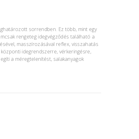
eghatározott sorrendben. Ez több, mint egy
Nemcsak rengeteg idegvégződés található a
ésével, masszírozásával reflex, visszahatás
 központi idegrendszerre, vérkeringésre,
segíti a méregtelenítést, salakanyagok