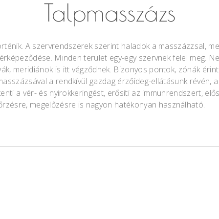
Talpmasszázs
örténik. A szervrendszerek szerint haladok a masszázzsal, m
letérképeződése. Minden terület egy-egy szervnek felel meg. 
ák, meridiánok is itt végződnek. Bizonyos pontok, zónák érint
 masszázsával a rendkívül gazdag érzőideg-ellátásunk révén, a
enti a vér- és nyirokkeringést, erősíti az immunrendszert, elő
őrzésre, megelőzésre is nagyon hatékonyan használható.