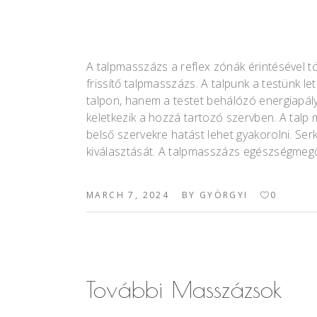
A talpmasszázs a reflex zónák érintésével t
frissítő talpmasszázs. A talpunk a testünk 
talpon, hanem a testet behálózó energiapály
keletkezik a hozzá tartozó szervben. A talp
belső szervekre hatást lehet gyakorolni. Serk
kiválasztását. A talpmasszázs egészségmeg
MARCH 7, 2024
BY
GYÖRGYI
0
További Masszázsok