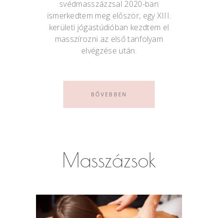
svédmasszázzsal 2020-ban
ismerkedtem meg először, egy XIII.
kerületi jógastúdióban kezdtem el
masszírozni az első tanfolyam
elvégzése után.
BŐVEBBEN
Masszázsok