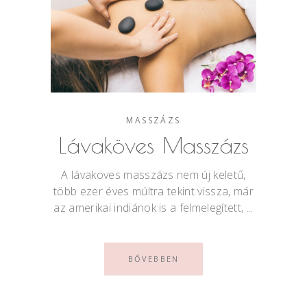
MASSZÁZS
Lávaköves Masszázs
A lávaköves masszázs nem új keletű,
több ezer éves múltra tekint vissza, már
az amerikai indiánok is a felmelegített,
BŐVEBBEN