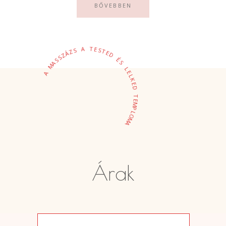
BŐVEBBEN
T
A
E
S
S
T
Z
Á
E
D
Z
S
É
S
A
S
M
L
A
E
L
K
E
D
T
E
M
P
L
O
M
A
Árak