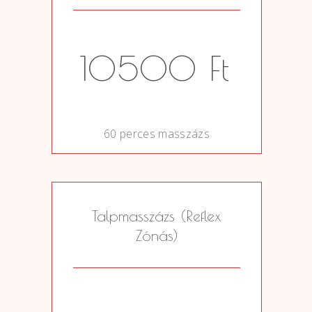
10500 Ft
0
60 perces masszázs
Talpmasszázs (reflex
Zónás)