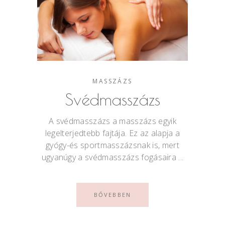
MASSZÁZS
Svédmasszázs
A svédmasszázs a masszázs egyik
legelterjedtebb fajtája. Ez az alapja a
gyógy-és sportmasszázsnak is, mert
ugyanúgy a svédmasszázs fogásaira
BŐVEBBEN